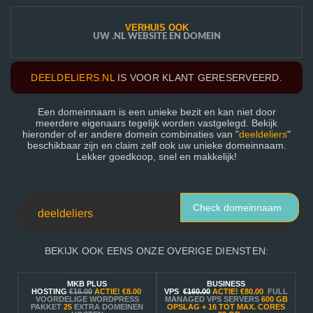
VERHUIS OOK
UW .NL WEBSITE EN DOMEIN
DEELDELIERS.NL
IS VOOR KLANT GERESERVEERD.
Een domeinnaam is een unieke bezit en kan niet door
meerdere eigenaars tegelijk worden vastgelegd. Bekijk
hieronder of er andere domein combinaties van "
deeldeliers
"
beschikbaar zijn en claim zelf ook uw unieke domeinnaam.
Lekker goedkoop, snel en makkelijk!
Check domeinnaam
BEKIJK OOK EENS ONZE OVERIGE DIENSTEN:
MKB PLUS
BUSINESS
HOSTING
€16.00
ACTIE!
€8.00
VPS
€160.00
ACTIE!
€80.00
FULL
VOORDELIGE WORDPRESS
MANAGED VPS SERVERS
600 GB
PAKKET
25
EXTRA DOMEINEN
OPSLAG + 16 TOT MAX. CORES